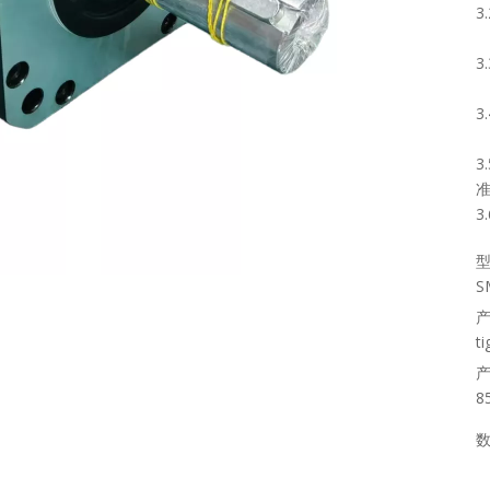
3
S
ti
8