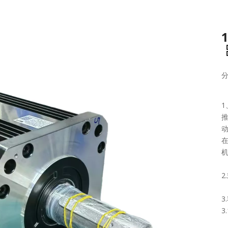
推
机
2
3