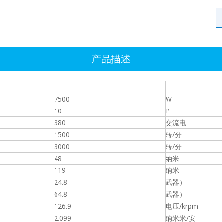
产品描述
7500
W
10
P
380
交流电
1500
转/分
3000
转/分
48
纳米
119
纳米
24.8
武器）
64.8
武器）
126.9
电压/krpm
2.099
纳米米/安