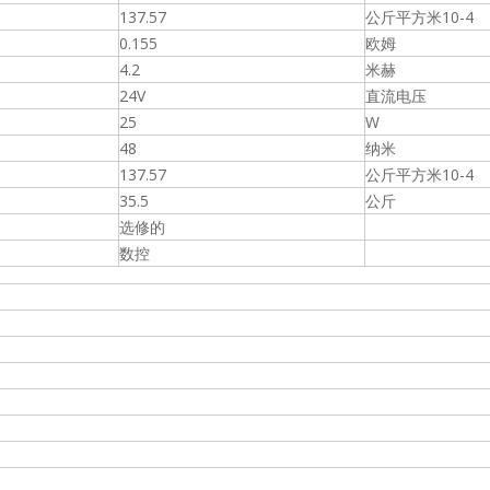
137.57
公斤平方米10-4
0.155
欧姆
4.2
米赫
24V
直流电压
25
W
48
纳米
137.57
公斤平方米10-4
35.5
公斤
选修的
数控