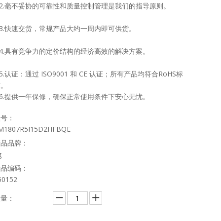
3.2.毫不妥协的可靠性和质量控制管理是我们的指导原则。
3.3.快速交货，常规产品大约一周内即可供货。
3.4.具有竞争力的定价结构的经济高效的解决方案。
.5.认证：通过 ISO9001 和 CE 认证；所有产品均符合RoHS标
准。
3.6.提供一年保修，确保正常使用条件下安心无忧。
型号：
M1807R5I15D2HFBQE
产品品牌：
g
产品编码：
50152
数量：