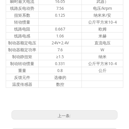
瞬时最大电流
16.05
武器）
线路反电动势
7.56
电压/krpm
扭矩系数
0.125
纳米米/安
转动惯量
公斤平方米10-4
线路电阻
0.667
欧姆
线路电感
1.06
米赫
制动器额定电压
24V+2.4V
直流电压
制动器额定功率
7.6
W
制动静扭矩
≥1.5
纳米
制动转动惯量
0.331
公斤平方米10-4
重量
0.8
公斤
反馈元件
选修的
温度传感器
数控
上一条: