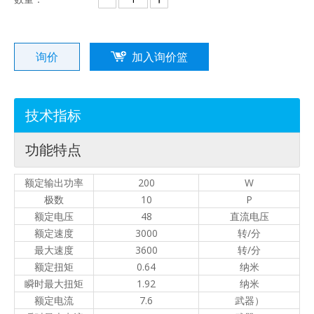
询价
加入询价篮
技术指标
功能特点
额定输出功率
200
W
极数
10
P
额定电压
48
直流电压
额定速度
3000
转/分
最大速度
3600
转/分
额定扭矩
0.64
纳米
瞬时最大扭矩
1.92
纳米
额定电流
7.6
武器）